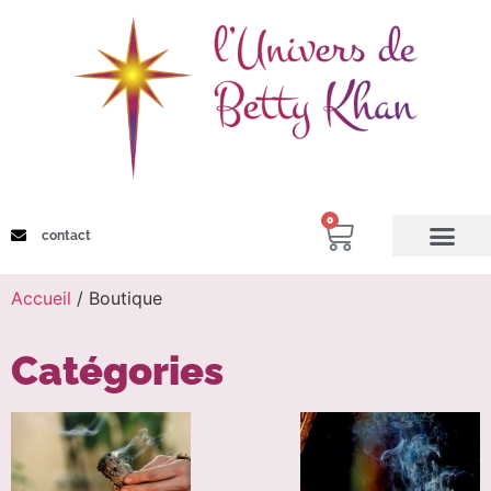
0
contact
Constellations Familiales
Accueil
/ Boutique
Catégories