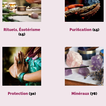
Rituels, Ésotérisme
Purification
(15)
(15)
Protection
(30)
Minéraux
(78)