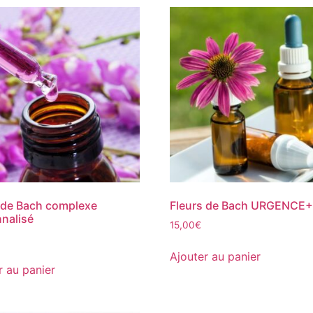
 de Bach complexe
Fleurs de Bach URGENCE
nalisé
15,00
€
Ajouter au panier
r au panier