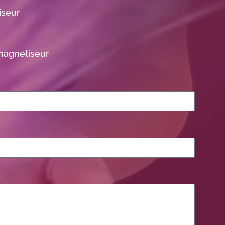
iseur
magnetiseur