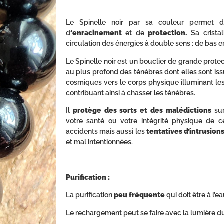
Le Spinelle noir par sa couleur permet d
d
‘enracinement
et de
protection.
Sa cristal
circulation des énergies à double sens : de bas e
Le Spinelle noir est un bouclier de grande protec
au plus profond des ténèbres dont elles sont iss
cosmiques vers le corps physique illuminant le
contribuant ainsi à chasser les ténèbres.
Il
protège des sorts et des malédictions
sur
votre santé ou votre intégrité physique de ce
accidents mais aussi les
tentatives d’intrusion
et mal intentionnées.
Purification :
La purification
peu fréquente
qui doit être à l’ea
Le rechargement peut se faire avec la lumière du