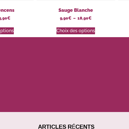
 encens
Sauge Blanche
3,90
€
9,90
€
–
18,90
€
options
Choix des options
ARTICLES RÉCENTS