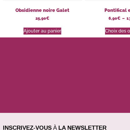
Obsidienne noire Galet
Pontifical
25,90
€
6,90
€
–
1
Ajouter au panier
Choix des 
INSCRIVEZ-VOUS À LA NEWSLETTER