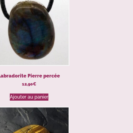
Labradorite Pierre percée
12,90
€
Ajouter au panier