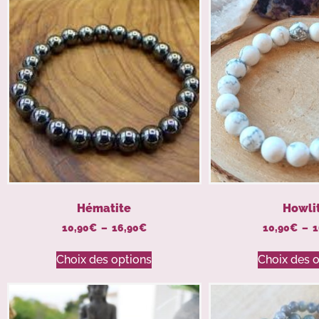
Hématite
Howli
10,90
€
–
16,90
€
10,90
€
–
1
Choix des options
Choix des 