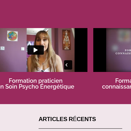
Formation praticien
Forma
n Soin Psycho Énergétique
connaissa
ARTICLES RÉCENTS