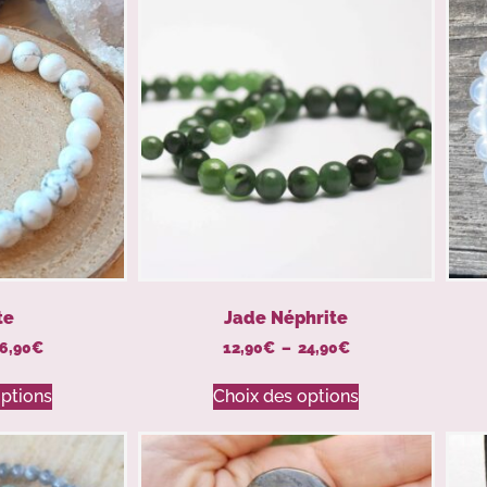
te
Jade Néphrite
6,90
€
12,90
€
–
24,90
€
options
Choix des options