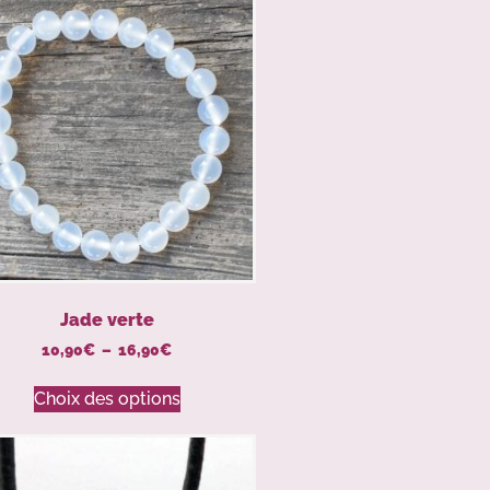
Jade verte
10,90
€
–
16,90
€
Choix des options