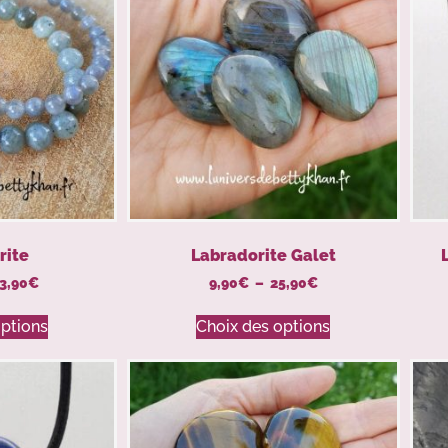
rite
Labradorite Galet
3,90
€
9,90
€
–
25,90
€
options
Choix des options