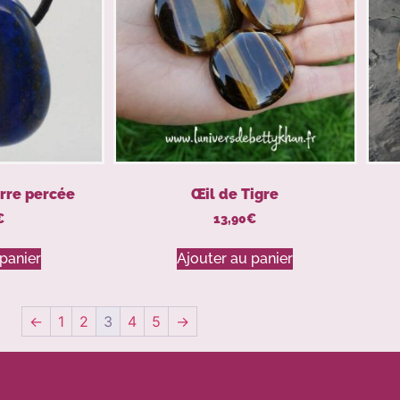
erre percée
Œil de Tigre
€
13,90
€
panier
Ajouter au panier
←
1
2
3
4
5
→