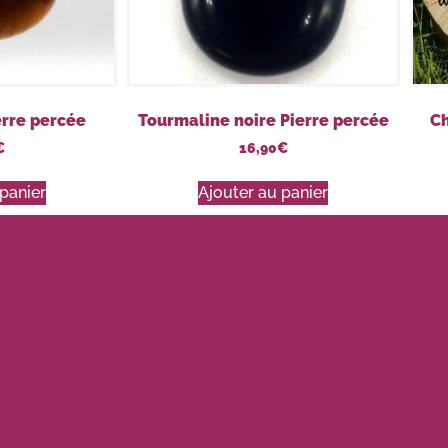
erre percée
Tourmaline noire Pierre percée
Ch
€
16,90
€
panier
Ajouter au panier