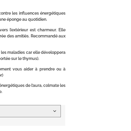
ontre les influences énergétiques
 une éponge au quotidien.
rs l’extérieur est charmeur. Elle
ui crée des amitiés. Recommandé aux
s les maladies car elle développera
ortée sur le thymus).
alement vous aider à prendre ou à
r)
énergétiques de l’aura, colmate les
e.