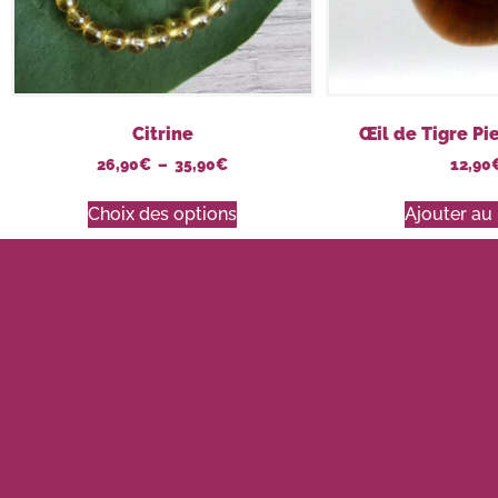
Citrine
Œil de Tigre Pi
26,90
€
–
35,90
€
12,90
Choix des options
Ajouter au 