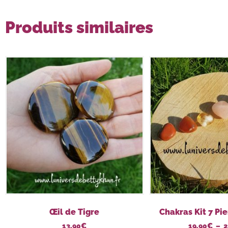
Produits similaires
Œil de Tigre
Chakras Kit 7 Pi
13,90
€
19,90
€
–
2