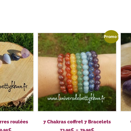
Promo !
erres roulées
7 Chakras coffret 7 Bracelets
2,90
€
73,90
€
–
79,90
€