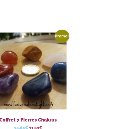
Promo !
Coffret 7 Pierres Chakras
35,80
€
31,90
€