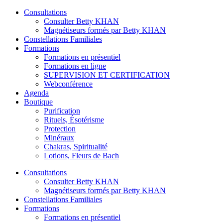
Consultations
Consulter Betty KHAN
Magnétiseurs formés par Betty KHAN
Constellations Familiales
Formations
Formations en présentiel
Formations en ligne
SUPERVISION ET CERTIFICATION
Webconférence
Agenda
Boutique
Purification
Rituels, Ésotérisme
Protection
Minéraux
Chakras, Spiritualité
Lotions, Fleurs de Bach
Consultations
Consulter Betty KHAN
Magnétiseurs formés par Betty KHAN
Constellations Familiales
Formations
Formations en présentiel