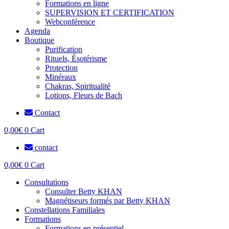
Formations en ligne
SUPERVISION ET CERTIFICATION
Webconférence
Agenda
Boutique
Purification
Rituels, Ésotérisme
Protection
Minéraux
Chakras, Spiritualité
Lotions, Fleurs de Bach
Contact
0,00
€
0
Cart
contact
0,00
€
0
Cart
Consultations
Consulter Betty KHAN
Magnétiseurs formés par Betty KHAN
Constellations Familiales
Formations
Formations en présentiel