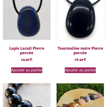
Lapis Lazuli Pierre
Tourmaline noire Pierre
percée
percée
19,90
€
16,90
€
Ajouter au panier
Ajouter au panier